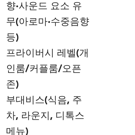
향·사운드 요소 유
무(아로마·수중음향
등)
프라이버시 레벨(개
인룸/커플룸/오픈
존)
부대비스(식음, 주
차, 라운지, 디톡스
메뉴)