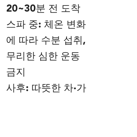
20~30분 전 도착
스파 중: 체온 변화
에 따라 수분 섭취,
무리한 심한 운동
금지
사후: 따뜻한 차·가
벼운 단백질 섭취,
1–2시간의 휴면(낮
잠) 권장