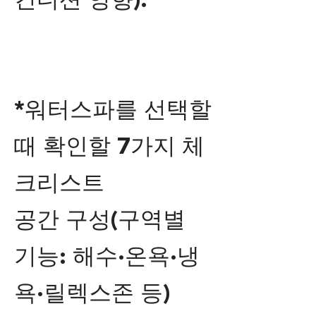
컨디션 영향).
*워터스파를 선택할
때 확인할 7가지 체
크리스트
공간 구성(구역별
기능: 해수·온욕·냉
욕·릴렉스존 등)