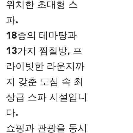
위치한 초대형 스
파.
18종의 테마탕과
13가지 찜질방, 프
라이빗한 라운지까
지 갖춘 도심 속 최
상급 스파 시설입니
다.
쇼핑과 관광을 동시